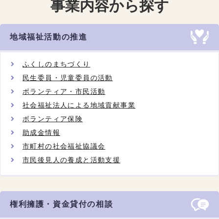
事業内容から探す
令和８年度ボランティア体験プログラム開催！（11
月30日まで）
地域福祉活動の推進
2026.6.30
ふくしのまちづくり
令和8年8月以降採用 生活支援部 生活福祉資金貸付
民生委員・児童委員の活動
事業（特例）担当 専門職員の求人募集を公開しま
ボランティア・市民活動
した
社会福祉法人による地域貢献事業
ボランティア保険
2026.5.15
助成金情報
市町村の社会福祉協議会
総合職員（正規職員）採用試験（2027年4月採用）
市民後見人の養成と活動支援
を実施します（エントリー受付を終了しました）
権利擁護・資金貸付の相談