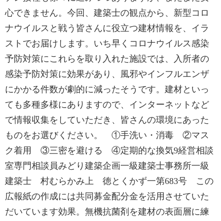
心できません。今回、建築士の観点から、新型コロ
ナウイルスと戦う皆さんに役立つ建材情報を、イラ
ストでお届けします。いち早くコロナウイルス感染
予防対策にこれらを取り入れた施設では、入所者の
感染予防対策に効果があり、風邪やインフルエンザ
にかかる件数が劇的に減ったそうです。建材といっ
ても多種多様にありますので、インターネットなど
で情報収集をしていただき、皆さんの環境にあった
ものをお選びください。 ①手洗い・消毒 ②マス
ク着用 ③三密を避ける ④定期的な換気9経営相談
室専門相談員みどり建築企画一級建築士事務所一級
建築士 村むらかみ上 徳とくかず一第683号 この
広報紙の作成には共同募金配分金を活用させていた
だいています効果。無機抗菌剤を建材の表面層に練