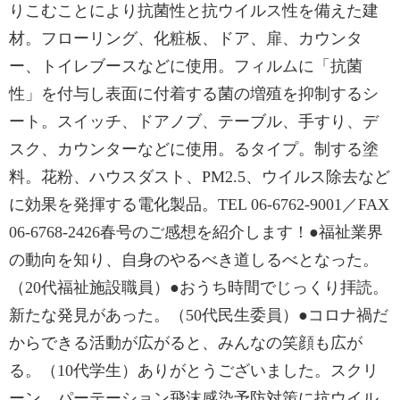
りこむことにより抗菌性と抗ウイルス性を備えた建
材。フローリング、化粧板、ドア、扉、カウンタ
ー、トイレブースなどに使用。フィルムに「抗菌
性」を付与し表面に付着する菌の増殖を抑制するシ
ート。スイッチ、ドアノブ、テーブル、手すり、デ
スク、カウンターなどに使用。るタイプ。制する塗
料。花粉、ハウスダスト、PM2.5、ウイルス除去など
に効果を発揮する電化製品。TEL 06-6762-9001／FAX
06-6768-2426春号のご感想を紹介します！●福祉業界
の動向を知り、自身のやるべき道しるべとなった。
（20代福祉施設職員）●おうち時間でじっくり拝読。
新たな発見があった。（50代民生委員）●コロナ禍だ
からできる活動が広がると、みんなの笑顔も広が
る。（10代学生）ありがとうございました。スクリ
ーン、パーテーション飛沫感染予防対策に抗ウイル