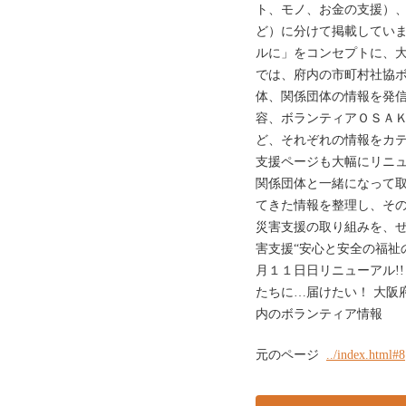
ト、モノ、お金の支援）
ど）に分けて掲載してい
ルに」をコンセプトに、大
では、府内の市町村社協
体、関係団体の情報を発
容、ボランティアＯＳＡ
ど、それぞれの情報をカ
支援ページも大幅にリニ
関係団体と一緒になって
てきた情報を整理し、そ
災害支援の取り組みを、ぜひ、
害支援“安心と安全の福祉
月１１日日リニューアル!
たちに…届けたい！ 大阪
内のボランティア情報
元のページ
../index.html#8