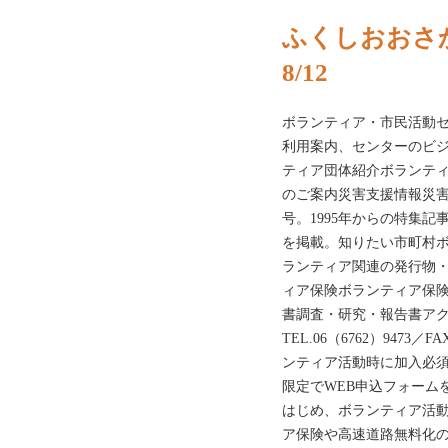
ふくしおおさか
8/12
ボランティア・市民活動
利用案内、センターのビ
ティア団体紹介ボランティ
のご案内災害支援情報災害支
号。1995年からの特集
を掲載。知りたい市町村ボ
ランティア関連の発行物・
ィア保険ボランティア保
書調査・研究・報告書アク
TEL.06（6762）9473／
ンティア活動時に加入必
限定でWEB申込フォーム
はじめ、ボランティア活
ア保険や高速道路無料化