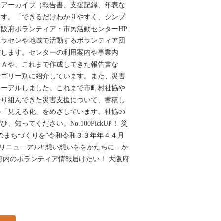
、アーカイブ（報告書、支援記録、年表な
ます。「できるだけわかりやすく、シンプ
阪府ボランティア・市民活動センターHP
ボラセンや地域で活動するボランティア団
信します。センターの利用案内や事業内
ＫＡや、これまで作成してきた報告書な
テゴリー別に紹介しています。また、災害
ューアルしました。これまで市町村社協や
取り組んできた災害支援について、蓄積し
の「見える化」をめざしています。社協の
知ってください。No.100PickUP！ 災
のまちづくりを”令和令和３３年年４４月
!リニューアル!!想い想いををかたちに…か
府内のボランティア情報届けたい！ 大阪府