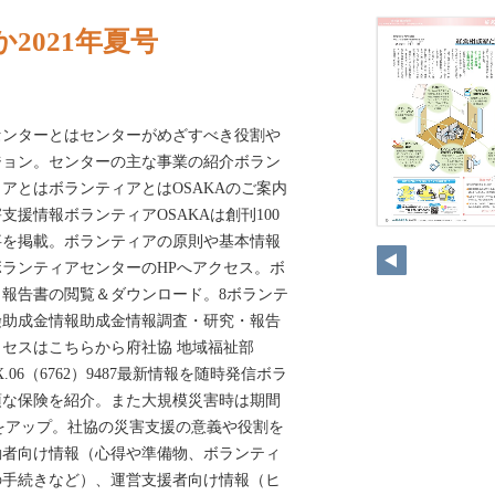
2021年夏号
センターとはセンターがめざすべき役割や
ジョン。センターの主な事業の紹介ボラン
アとはボランティアとはOSAKAのご案内
援情報ボランティアOSAKAは創刊100
記事を掲載。ボランティアの原則や基本情報
ランティアセンターのHPへアクセス。ボ
報告書の閲覧＆ダウンロード。8ボランテ
険助成金情報助成金情報調査・研究・報告
セスはこちらから府社協 地域福祉部
FAX.06（6762）9487最新情報を随時発信ボラ
須な保険を紹介。また大規模災害時は期間
をアップ。社協の災害支援の意義や役割を
動者向け情報（心得や準備物、ボランティ
の手続きなど）、運営支援者向け情報（ヒ